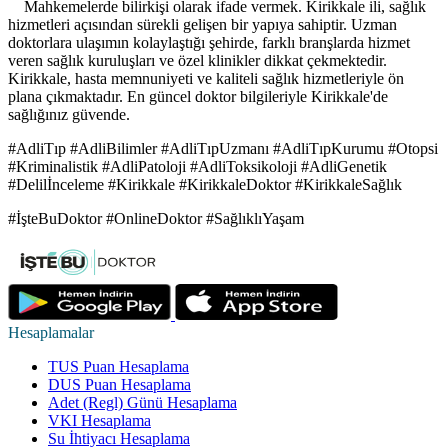
Mahkemelerde bilirkişi olarak ifade vermek. Kirikkale ili, sağlık
hizmetleri açısından sürekli gelişen bir yapıya sahiptir. Uzman
doktorlara ulaşımın kolaylaştığı şehirde, farklı branşlarda hizmet
veren sağlık kuruluşları ve özel klinikler dikkat çekmektedir.
Kirikkale, hasta memnuniyeti ve kaliteli sağlık hizmetleriyle ön
plana çıkmaktadır. En güncel doktor bilgileriyle Kirikkale'de
sağlığınız güvende.
#AdliTıp #AdliBilimler #AdliTıpUzmanı #AdliTıpKurumu #Otopsi
#Kriminalistik #AdliPatoloji #AdliToksikoloji #AdliGenetik
#Delilİnceleme #Kirikkale #KirikkaleDoktor #KirikkaleSağlık
#İşteBuDoktor #OnlineDoktor #SağlıklıYaşam
Hesaplamalar
TUS Puan Hesaplama
DUS Puan Hesaplama
Adet (Regl) Günü Hesaplama
VKI Hesaplama
Su İhtiyacı Hesaplama