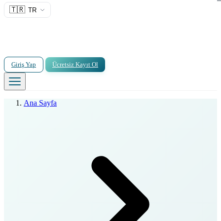
🇹🇷
TR
Giriş Yap
Ücretsiz Kayıt Ol
Ana Sayfa