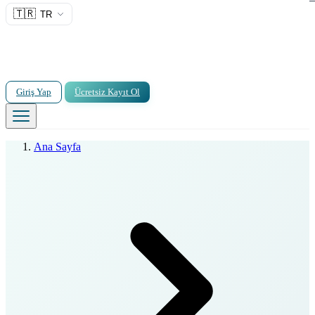
🇹🇷
TR
Giriş Yap
Ücretsiz Kayıt Ol
Ana Sayfa