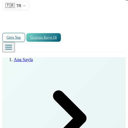
🇹🇷
TR
Giriş Yap
Ücretsiz Kayıt Ol
Ana Sayfa