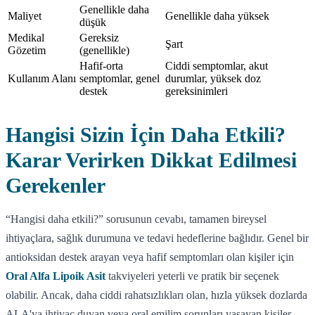
Genellikle daha
Maliyet
Genellikle daha yüksek
düşük
Medikal
Gereksiz
Şart
Gözetim
(genellikle)
Hafif-orta
Ciddi semptomlar, akut
Kullanım Alanı
semptomlar, genel
durumlar, yüksek doz
destek
gereksinimleri
Hangisi Sizin İçin Daha Etkili?
Karar Verirken Dikkat Edilmesi
Gerekenler
“Hangisi daha etkili?” sorusunun cevabı, tamamen bireysel
ihtiyaçlara, sağlık durumuna ve tedavi hedeflerine bağlıdır. Genel bir
antioksidan destek arayan veya hafif semptomları olan kişiler için
Oral Alfa Lipoik Asit
takviyeleri yeterli ve pratik bir seçenek
olabilir. Ancak, daha ciddi rahatsızlıkları olan, hızla yüksek dozlarda
ALA'ya ihtiyaç duyan veya oral emilim sorunları yaşayan kişiler