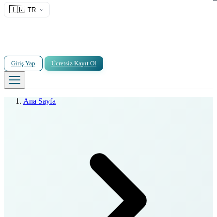
🇹🇷
TR
Giriş Yap
Ücretsiz Kayıt Ol
Ana Sayfa