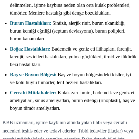
delinmeleri, işitme kaybına neden olan orta kulak problemleri,
tümörler, Meniere hastalığı gibi denge bozuklukları.
Burun Hastalıkları:
Sinüzit, alerjik rinit, burun tıkanıklığı,
burun kemiği eğriliği (septum deviasyonu), burun polipleri,
burun kanamaları.
Boğaz Hastalıkları:
Bademcik ve geniz eti iltihapları, farenjit,
larenjit, ses telleri hastalıkları, yutma güçlükleri, tiroid ve tükürük
bezi hastalıkları.
Baş ve Boyun Bölgesi:
Baş ve boyun bölgesindeki kistler, iyi
ve kötü huylu tümörler, lenf bezleri hastalıkları.
Cerrahi Müdahaleler:
Kulak zarı tamiri, bademcik ve geniz eti
ameliyatları, sinüs ameliyatları, burun estetiği (rinoplasti), baş ve
boyun tümör ameliyatları.
KBB uzmanları, işitme kaybının altında yatan tıbbi veya cerrahi
nedenleri teşhis eder ve tedavi ederler. Tıbbi tedaviler (ilaçlar) veya