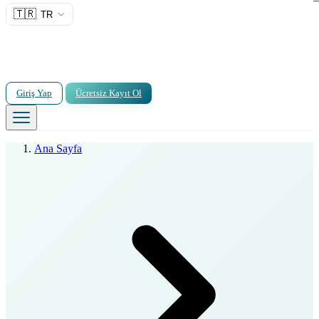
🇹🇷
TR
Giriş Yap
Ücretsiz Kayıt Ol
Ana Sayfa