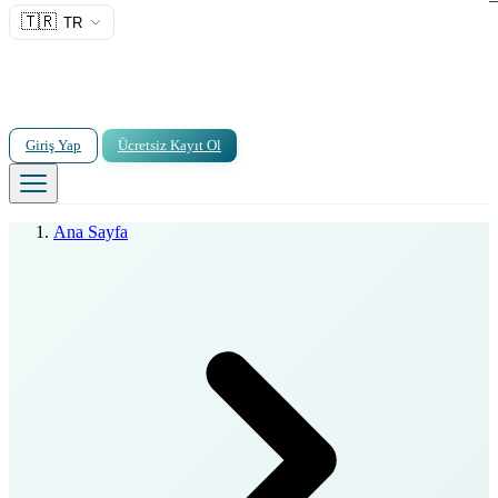
🇹🇷
TR
Giriş Yap
Ücretsiz Kayıt Ol
Ana Sayfa