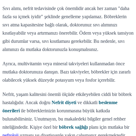
Sıvı alımı, nefrit tedavisinde çok önemlidir ancak her zaman "daha
fazla su içmek iyidir" şeklinde genelleme yapılamaz. Böbreklerin
sıvı atma kapasitesine bağlı olarak, doktorunuz sıvı alımınızı
kısıtlayabilir veya artırmanızı önerebilir. Ödem veya yüksek tansiyon
gibi durumlar varsa, sıvı kısıtlaması gerekebilir. Bu nedenle, sıvı
alımınızı da mutlaka doktorunuzla konuşmalısınız.
Ayrıca, multivitamin veya mineral takviyeleri kullanmadan önce
mutlaka doktorunuza danışın. Bazı takviyeler, böbrekler için zararlı
olabilecek yüksek düzeyde potasyum veya fosfor içerebilir.
Nefrit, yaşam kalitesini önemli ölçüde etkileyebilen ciddi bir böbrek
hastalığıdır. Ancak doğru
Nefrit diyeti
ve dikkatli
beslenme
önerileri
ile böbreklerinizin korunmasına büyük katkıda
bulunabilirsiniz. Unutmayın, bu makaledeki bilgiler genel rehber
niteliğindedir. Kişiye özel bir
böbrek sağlığı
planı için mutlaka bir
nefroloji
uzmanı ve diyetisyenle yakın çalışmanız gerekmektedir.