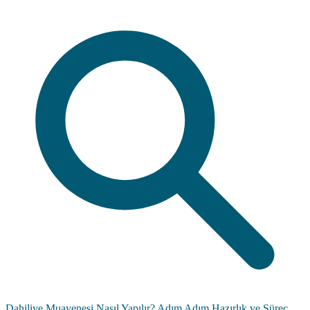
Dahiliye Muayenesi Nasıl Yapılır? Adım Adım Hazırlık ve Süreç