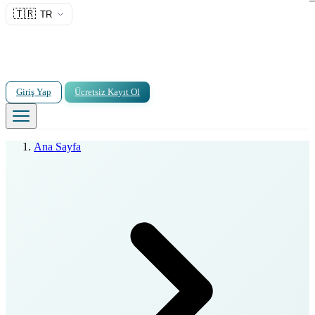
🇹🇷
TR
Giriş Yap
Ücretsiz Kayıt Ol
Ana Sayfa