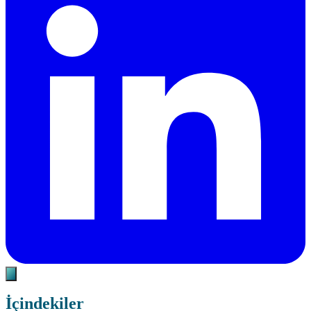
İçindekiler