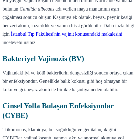
En yaygın vajinal kaşıntı nedenlerinden biridir. Normalde vajinada
bulunan
Candida albicans
adı verilen maya mantarının aşırı
çoğalması sonucu oluşur. Kaşıntıya ek olarak, beyaz, peynir kesiği
benzeri akıntı, kızarıklık ve yanma hissi görülebilir. Daha fazla bilgi
için
İstanbul Tıp Fakültesi'nin vajinit konusundaki makalesini
inceleyebilirsiniz.
Bakteriyel Vajinozis (BV)
Vajinadaki iyi ve kötü bakterilerin dengesizliği sonucu ortaya çıkan
bir enfeksiyondur. Genellikle balık kokusu gibi hoş olmayan bir
koku ve gri-beyaz akıntı ile birlikte kaşıntıya neden olabilir.
Cinsel Yolla Bulaşan Enfeksiyonlar
(CYBE)
Trikomonas, klamidya, bel soğukluğu ve genital uçuk gibi
CYBE'ler, vajinal kaşıntı, yanma, ağrı ve anormal akıntıya yol