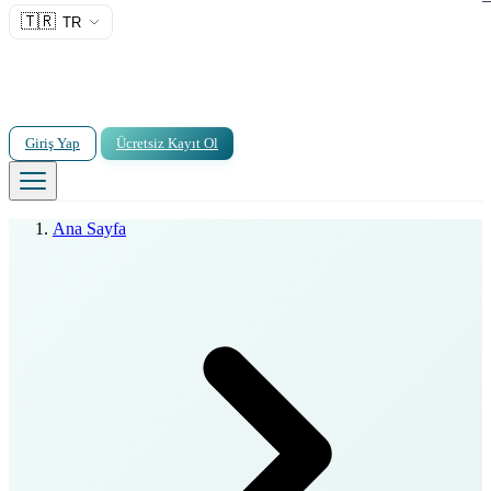
🇹🇷
TR
Giriş Yap
Ücretsiz Kayıt Ol
Ana Sayfa