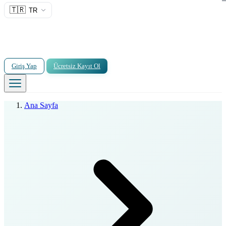
🇹🇷
TR
Giriş Yap
Ücretsiz Kayıt Ol
Ana Sayfa