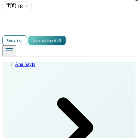
🇹🇷
TR
Giriş Yap
Ücretsiz Kayıt Ol
Ana Sayfa