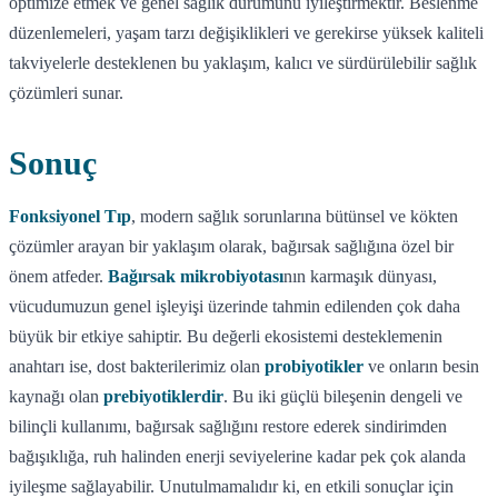
optimize etmek ve genel sağlık durumunu iyileştirmektir. Beslenme
düzenlemeleri, yaşam tarzı değişiklikleri ve gerekirse yüksek kaliteli
takviyelerle desteklenen bu yaklaşım, kalıcı ve sürdürülebilir sağlık
çözümleri sunar.
Sonuç
Fonksiyonel Tıp
, modern sağlık sorunlarına bütünsel ve kökten
çözümler arayan bir yaklaşım olarak, bağırsak sağlığına özel bir
önem atfeder.
Bağırsak mikrobiyotası
nın karmaşık dünyası,
vücudumuzun genel işleyişi üzerinde tahmin edilenden çok daha
büyük bir etkiye sahiptir. Bu değerli ekosistemi desteklemenin
anahtarı ise, dost bakterilerimiz olan
probiyotikler
ve onların besin
kaynağı olan
prebiyotiklerdir
. Bu iki güçlü bileşenin dengeli ve
bilinçli kullanımı, bağırsak sağlığını restore ederek sindirimden
bağışıklığa, ruh halinden enerji seviyelerine kadar pek çok alanda
iyileşme sağlayabilir. Unutulmamalıdır ki, en etkili sonuçlar için