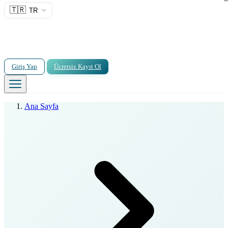
🇹🇷
TR
Giriş Yap
Ücretsiz Kayıt Ol
Ana Sayfa