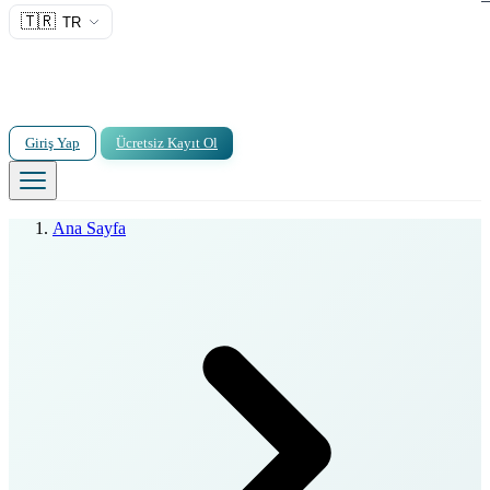
🇹🇷
TR
Giriş Yap
Ücretsiz Kayıt Ol
Ana Sayfa