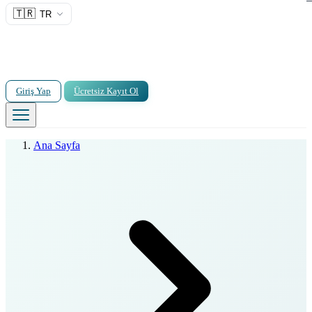
🇹🇷
TR
Giriş Yap
Ücretsiz Kayıt Ol
Ana Sayfa