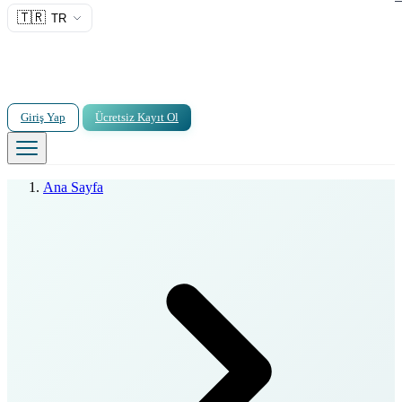
🇹🇷
TR
Giriş Yap
Ücretsiz Kayıt Ol
Ana Sayfa