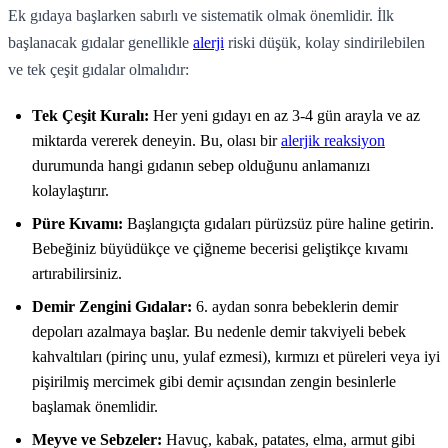
Ek gıdaya başlarken sabırlı ve sistematik olmak önemlidir. İlk
başlanacak gıdalar genellikle
alerji
riski düşük, kolay sindirilebilen
ve tek çeşit gıdalar olmalıdır:
Tek Çeşit Kuralı:
Her yeni gıdayı en az 3-4 gün arayla ve az
miktarda vererek deneyin. Bu, olası bir
alerjik reaksiyon
durumunda hangi gıdanın sebep olduğunu anlamanızı
kolaylaştırır.
Püre Kıvamı:
Başlangıçta gıdaları pürüzsüz püre haline getirin.
Bebeğiniz büyüdükçe ve çiğneme becerisi geliştikçe kıvamı
artırabilirsiniz.
Demir Zengini Gıdalar:
6. aydan sonra bebeklerin demir
depoları azalmaya başlar. Bu nedenle demir takviyeli bebek
kahvaltıları (pirinç unu, yulaf ezmesi), kırmızı et püreleri veya iyi
pişirilmiş mercimek gibi demir açısından zengin besinlerle
başlamak önemlidir.
Meyve ve Sebzeler:
Havuç, kabak, patates, elma, armut gibi