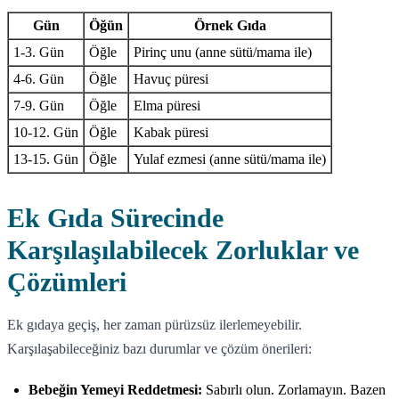
Gün
Öğün
Örnek Gıda
1-3. Gün
Öğle
Pirinç unu (anne sütü/mama ile)
4-6. Gün
Öğle
Havuç püresi
7-9. Gün
Öğle
Elma püresi
10-12. Gün
Öğle
Kabak püresi
13-15. Gün
Öğle
Yulaf ezmesi (anne sütü/mama ile)
Ek Gıda Sürecinde
Karşılaşılabilecek Zorluklar ve
Çözümleri
Ek gıdaya geçiş, her zaman pürüzsüz ilerlemeyebilir.
Karşılaşabileceğiniz bazı durumlar ve çözüm önerileri:
Bebeğin Yemeyi Reddetmesi:
Sabırlı olun. Zorlamayın. Bazen