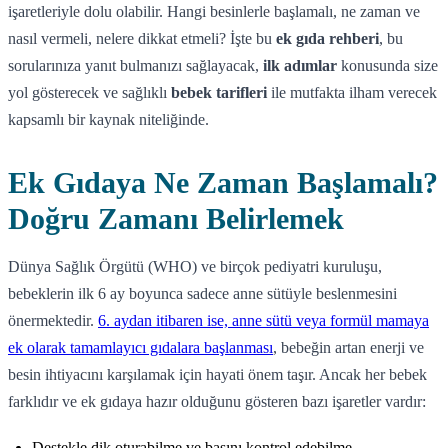
işaretleriyle dolu olabilir. Hangi besinlerle başlamalı, ne zaman ve
nasıl vermeli, nelere dikkat etmeli? İşte bu
ek gıda rehberi
, bu
sorularınıza yanıt bulmanızı sağlayacak,
ilk adımlar
konusunda size
yol gösterecek ve sağlıklı
bebek tarifleri
ile mutfakta ilham verecek
kapsamlı bir kaynak niteliğinde.
Ek Gıdaya Ne Zaman Başlamalı?
Doğru Zamanı Belirlemek
Dünya Sağlık Örgütü (WHO) ve birçok pediyatri kuruluşu,
bebeklerin ilk 6 ay boyunca sadece anne sütüyle beslenmesini
önermektedir.
6. aydan itibaren ise, anne sütü veya formül mamaya
ek olarak tamamlayıcı gıdalara başlanması
, bebeğin artan enerji ve
besin ihtiyacını karşılamak için hayati önem taşır. Ancak her bebek
farklıdır ve ek gıdaya hazır olduğunu gösteren bazı işaretler vardır:
Destekle dik oturabilme ve başını kontrol edebilme.