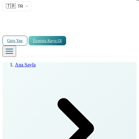
🇹🇷
TR
Giriş Yap
Ücretsiz Kayıt Ol
Ana Sayfa