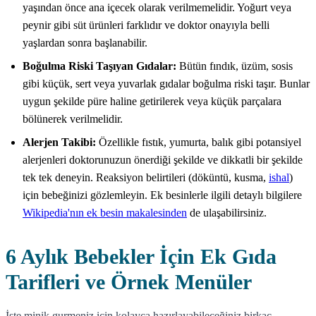
yaşından önce ana içecek olarak verilmemelidir. Yoğurt veya
peynir gibi süt ürünleri farklıdır ve doktor onayıyla belli
yaşlardan sonra başlanabilir.
Boğulma Riski Taşıyan Gıdalar:
Bütün fındık, üzüm, sosis
gibi küçük, sert veya yuvarlak gıdalar boğulma riski taşır. Bunlar
uygun şekilde püre haline getirilerek veya küçük parçalara
bölünerek verilmelidir.
Alerjen Takibi:
Özellikle fıstık, yumurta, balık gibi potansiyel
alerjenleri doktorunuzun önerdiği şekilde ve dikkatli bir şekilde
tek tek deneyin. Reaksiyon belirtileri (döküntü, kusma,
ishal
)
için bebeğinizi gözlemleyin. Ek besinlerle ilgili detaylı bilgilere
Wikipedia'nın ek besin makalesinden
de ulaşabilirsiniz.
6 Aylık Bebekler İçin Ek Gıda
Tarifleri ve Örnek Menüler
İşte minik gurmeniz için kolayca hazırlayabileceğiniz birkaç