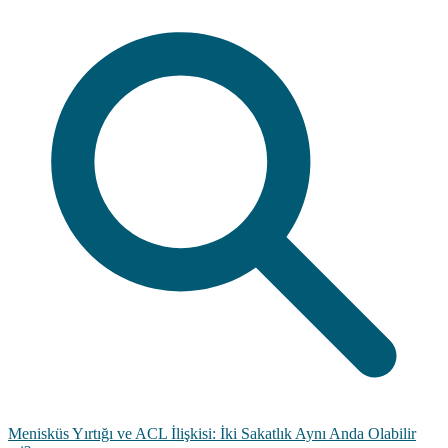
Menisküs Yırtığı ve ACL İlişkisi: İki Sakatlık Aynı Anda Olabilir