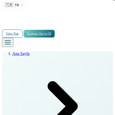
🇹🇷
TR
Giriş Yap
Ücretsiz Kayıt Ol
Ana Sayfa