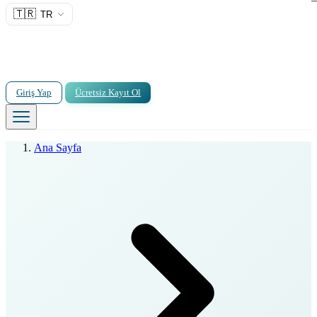
🇹🇷
TR
Giriş Yap
Ücretsiz Kayıt Ol
Ana Sayfa