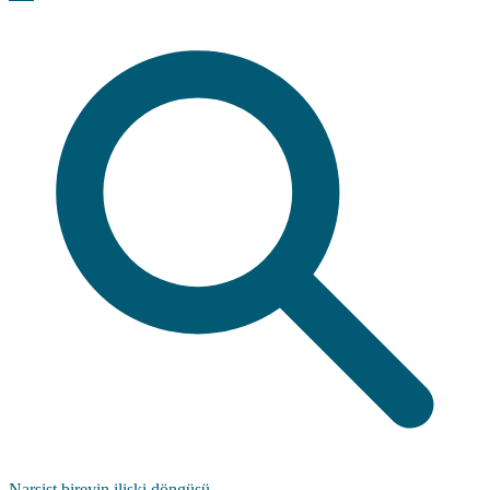
Narsist bireyin ilişki döngüsü