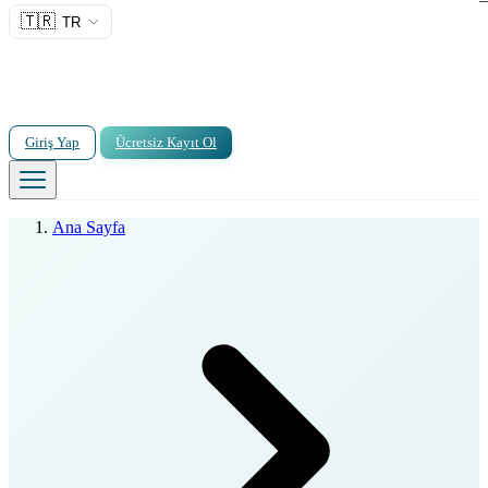
🇹🇷
TR
Giriş Yap
Ücretsiz Kayıt Ol
Ana Sayfa