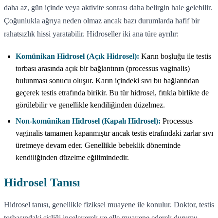
daha az, gün içinde veya aktivite sonrası daha belirgin hale gelebilir.
Çoğunlukla ağrıya neden olmaz ancak bazı durumlarda hafif bir
rahatsızlık hissi yaratabilir. Hidroseller iki ana türe ayrılır:
Komünikan Hidrosel (Açık Hidrosel):
Karın boşluğu ile testis
torbası arasında açık bir bağlantının (processus vaginalis)
bulunması sonucu oluşur. Karın içindeki sıvı bu bağlantıdan
geçerek testis etrafında birikir. Bu tür hidrosel, fıtıkla birlikte de
görülebilir ve genellikle kendiliğinden düzelmez.
Non-komünikan Hidrosel (Kapalı Hidrosel):
Processus
vaginalis tamamen kapanmıştır ancak testis etrafındaki zarlar sıvı
üretmeye devam eder. Genellikle bebeklik döneminde
kendiliğinden düzelme eğilimindedir.
Hidrosel Tanısı
Hidrosel tanısı, genellikle fiziksel muayene ile konulur. Doktor, testis
torbasındaki şişliği inceleyerek ve elle muayene ederek durumu