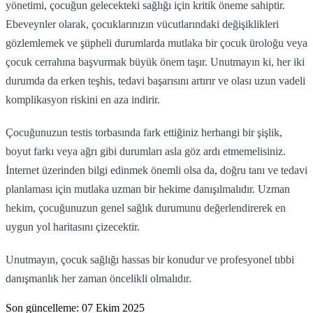
yönetimi, çocuğun gelecekteki sağlığı için kritik öneme sahiptir.
Ebeveynler olarak, çocuklarınızın vücutlarındaki değişiklikleri
gözlemlemek ve şüpheli durumlarda mutlaka bir çocuk üroloğu veya
çocuk cerrahına başvurmak büyük önem taşır. Unutmayın ki, her iki
durumda da erken teşhis, tedavi başarısını artırır ve olası uzun vadeli
komplikasyon riskini en aza indirir.
Çocuğunuzun testis torbasında fark ettiğiniz herhangi bir şişlik,
boyut farkı veya ağrı gibi durumları asla göz ardı etmemelisiniz.
İnternet üzerinden bilgi edinmek önemli olsa da, doğru tanı ve tedavi
planlaması için mutlaka uzman bir hekime danışılmalıdır. Uzman
hekim, çocuğunuzun genel sağlık durumunu değerlendirerek en
uygun yol haritasını çizecektir.
Unutmayın, çocuk sağlığı hassas bir konudur ve profesyonel tıbbi
danışmanlık her zaman öncelikli olmalıdır.
Son güncelleme:
07 Ekim 2025