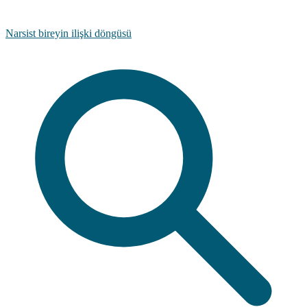
Narsist bireyin ilişki döngüsü