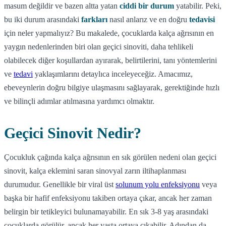
masum değildir ve bazen altta yatan
ciddi bir durum
yatabilir. Peki,
bu iki durum arasındaki
farkları
nasıl anlarız ve en doğru
tedavisi
için neler yapmalıyız? Bu makalede, çocuklarda kalça ağrısının en
yaygın nedenlerinden biri olan geçici sinoviti, daha tehlikeli
olabilecek diğer koşullardan ayırarak, belirtilerini, tanı yöntemlerini
ve
tedavi
yaklaşımlarını detaylıca inceleyeceğiz. Amacımız,
ebeveynlerin doğru bilgiye ulaşmasını sağlayarak, gerektiğinde hızlı
ve bilinçli adımlar atılmasına yardımcı olmaktır.
Geçici Sinovit Nedir?
Çocukluk çağında kalça ağrısının en sık görülen nedeni olan geçici
sinovit, kalça eklemini saran sinovyal zarın iltihaplanması
durumudur. Genellikle bir viral üst
solunum yolu enfeksiyonu
veya
başka bir hafif enfeksiyonu takiben ortaya çıkar, ancak her zaman
belirgin bir tetikleyici bulunamayabilir. En sık 3-8 yaş arasındaki
çocuklarda görülür, ancak her yaşta ortaya çıkabilir. Adından da