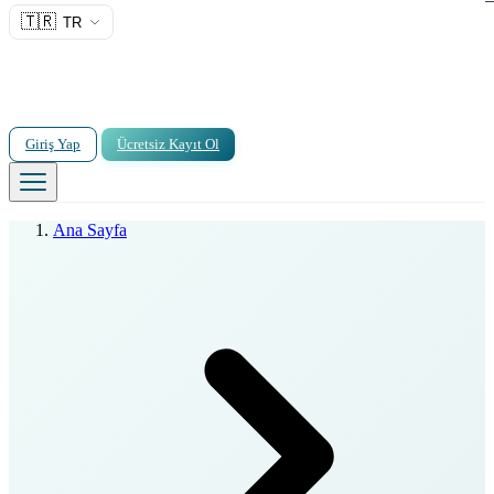
🇹🇷
TR
Giriş Yap
Ücretsiz Kayıt Ol
Ana Sayfa