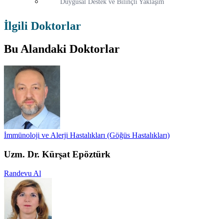
Duygusal Destek ve Bilinçli Yaklaşım
İlgili Doktorlar
Bu Alandaki Doktorlar
İmmünoloji ve Alerji Hastalıkları (Göğüs Hastalıkları)
Uzm. Dr. Kürşat Epöztürk
Randevu Al