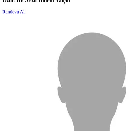
Uzm. Dr. Arzu Didem Yalçın
Randevu Al