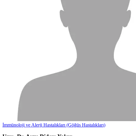
İmmünoloji ve Alerji Hastalıkları (Göğüs Hastalıkları)