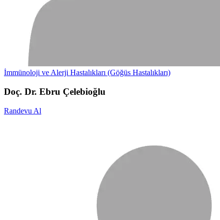
İmmünoloji ve Alerji Hastalıkları (Göğüs Hastalıkları)
Doç. Dr. Ebru Çelebioğlu
Randevu Al