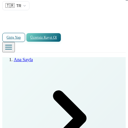
🇹🇷
TR
Giriş Yap
Ücretsiz Kayıt Ol
Ana Sayfa