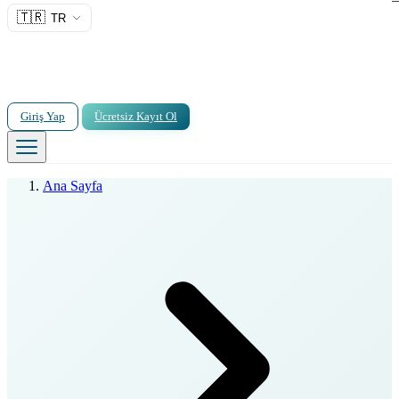
🇹🇷
TR
Giriş Yap
Ücretsiz Kayıt Ol
Ana Sayfa