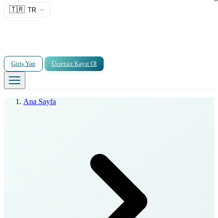
🇹🇷
TR
Giriş Yap
Ücretsiz Kayıt Ol
Ana Sayfa