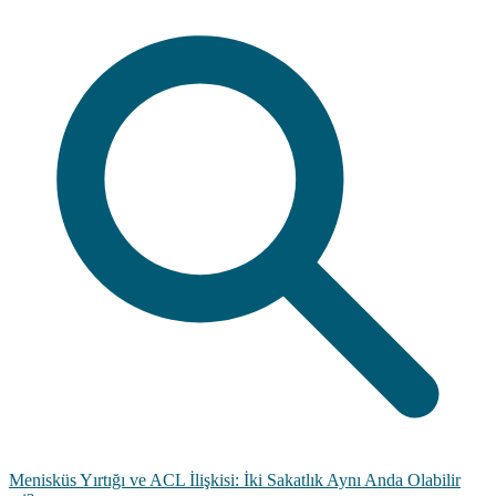
Menisküs Yırtığı ve ACL İlişkisi: İki Sakatlık Aynı Anda Olabilir