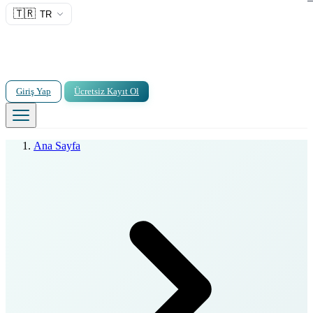
🇹🇷
TR
Giriş Yap
Ücretsiz Kayıt Ol
Ana Sayfa