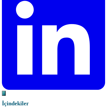
İçindekiler