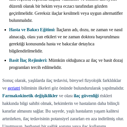
düzenli olarak bir hekim veya eczacı tarafından gözden
geçirilmelidir. Gereksiz ilaçlar kesilmeli veya uygun alternatifler
bulunmalıdır.
Hasta ve Bakıcı Eğitimi:
İlaçların adı, dozu, ne zaman ve nasıl
alınacağı, olası yan etkileri ve ne zaman doktora başvurulması
gerektiği konusunda hasta ve bakıcılar detaylıca
bilgilendirilmelidir.
Basit İlaç Rejimleri:
Mümkün olduğunca az ilaç ve basit dozaj
programları tercih edilmelidir.
Sonuç olarak, yaşlılarda ilaç tedavisi, bireysel fizyolojik farklılıklar
ve
geriatri
biliminin ilkeleri göz önünde bulundurularak yapılmalıdır.
Farmakokinetik değişiklikler
ve olası
ilaç güvenliği
riskleri
hakkında bilgi sahibi olmak, hekimlerin ve hastaların daha bilinçli
kararlar almasını sağlar. Bu sayede, yaşlı hastaların yaşam kalitesi
artırılırken, ilaç tedavisinin potansiyel zararları en aza indirilmiş olur.
Unutmayın, herhangi bir sağlık sorunu veya ilaç kullanımı