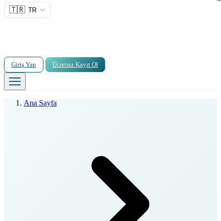
🇹🇷
TR
Giriş Yap
Ücretsiz Kayıt Ol
Ana Sayfa