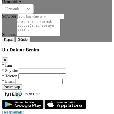
Uzmanlık Alanı
Uzmanlık Se&#231;iniz
Soru Sor
Sorunuz
Kapat
Gönder
Bu Doktor Benim
*
İsim
*
Soyisim
*
Telefon
*
Email
Yorum yap
Hesaplamalar