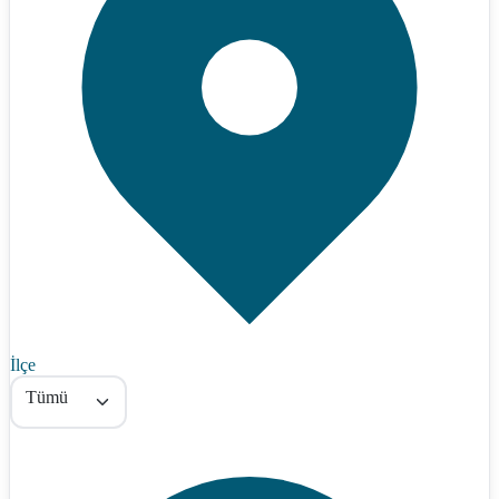
İlçe
Tümü