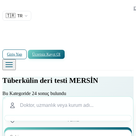
D
🇹🇷
TR
Giriş Yap
Ücretsiz Kayıt Ol
Tüberkülin deri testi MERSİN
Bu Kategoride 24 sonuç bulundu
Ara
Ara