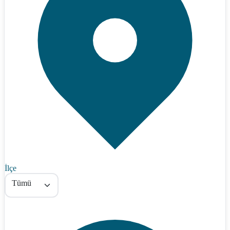
İlçe
Tümü