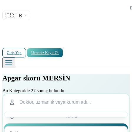
D
🇹🇷
TR
Giriş Yap
Ücretsiz Kayıt Ol
Apgar skoru MERSİN
Bu Kategoride 27 sonuç bulundu
Ara
Ara