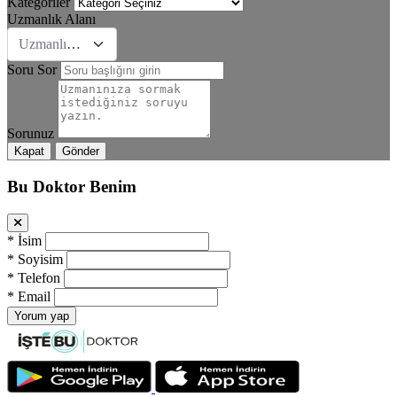
Kategoriler
Uzmanlık Alanı
Uzmanlık Se&#231;iniz
Soru Sor
Sorunuz
Kapat
Gönder
Bu Doktor Benim
*
İsim
*
Soyisim
*
Telefon
*
Email
Yorum yap