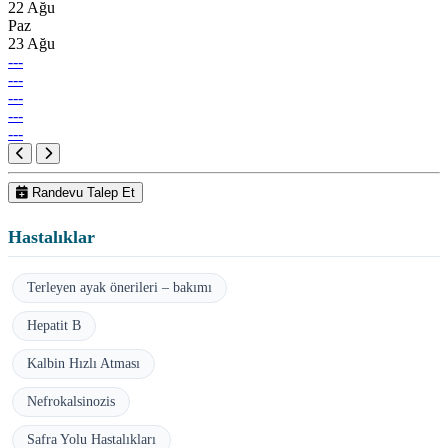
22 Ağu
Paz
23 Ağu
---
---
---
---
---
Randevu Talep Et
Hastalıklar
Terleyen ayak önerileri – bakımı
Hepatit B
Kalbin Hızlı Atması
Nefrokalsinozis
Safra Yolu Hastalıkları