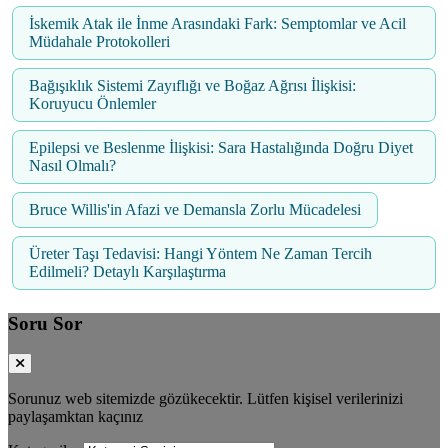
İskemik Atak ile İnme Arasındaki Fark: Semptomlar ve Acil
Müdahale Protokolleri
Bağışıklık Sistemi Zayıflığı ve Boğaz Ağrısı İlişkisi:
Koruyucu Önlemler
Epilepsi ve Beslenme İlişkisi: Sara Hastalığında Doğru Diyet
Nasıl Olmalı?
Bruce Willis'in Afazi ve Demansla Zorlu Mücadelesi
Üreter Taşı Tedavisi: Hangi Yöntem Ne Zaman Tercih
Edilmeli? Detaylı Karşılaştırma
Soru Sor
Sorunuz web sitemizde gözükecektir. Lütfen kişisel verilerinizi
paylaşamktan kaçınız