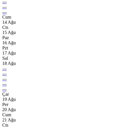
---
---
---
Cum
14 Ağu
Cts
15 Ağu
Paz
16 Ağu
Pzt
17 Ağu
Sal
18 Ağu
---
---
---
---
---
Çar
19 Ağu
Per
20 Ağu
Cum
21 Ağu
Cts