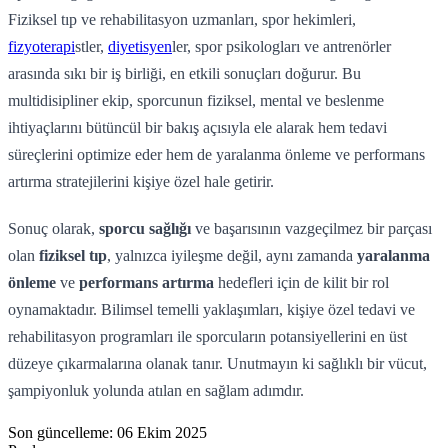
Fiziksel tıp ve rehabilitasyon uzmanları, spor hekimleri,
fizyoterapi
stler,
diyetisyen
ler, spor psikologları ve antrenörler
arasında sıkı bir iş birliği, en etkili sonuçları doğurur. Bu
multidisipliner ekip, sporcunun fiziksel, mental ve beslenme
ihtiyaçlarını bütüncül bir bakış açısıyla ele alarak hem tedavi
süreçlerini optimize eder hem de yaralanma önleme ve performans
artırma stratejilerini kişiye özel hale getirir.
Sonuç olarak,
sporcu sağlığı
ve başarısının vazgeçilmez bir parçası
olan
fiziksel tıp
, yalnızca iyileşme değil, aynı zamanda
yaralanma
önleme
ve
performans artırma
hedefleri için de kilit bir rol
oynamaktadır. Bilimsel temelli yaklaşımları, kişiye özel tedavi ve
rehabilitasyon programları ile sporcuların potansiyellerini en üst
düzeye çıkarmalarına olanak tanır. Unutmayın ki sağlıklı bir vücut,
şampiyonluk yolunda atılan en sağlam adımdır.
Son güncelleme:
06 Ekim 2025