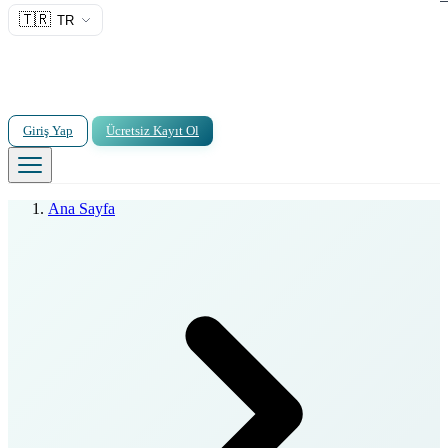
🇹🇷
TR
Giriş Yap
Ücretsiz Kayıt Ol
Ana Sayfa