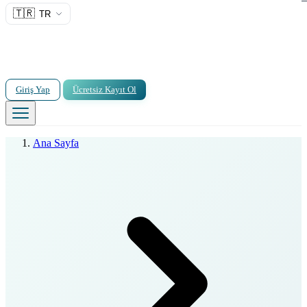
🇹🇷
TR
Giriş Yap
Ücretsiz Kayıt Ol
Ana Sayfa