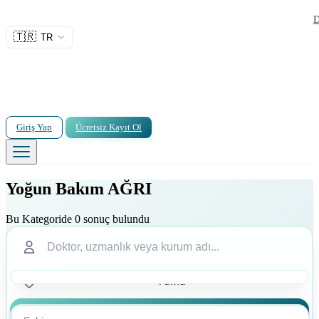
D
🇹🇷
TR
Giriş Yap
Ücretsiz Kayıt Ol
Yoğun Bakım AĞRI
Bu Kategoride 0 sonuç bulundu
Ara
Ara