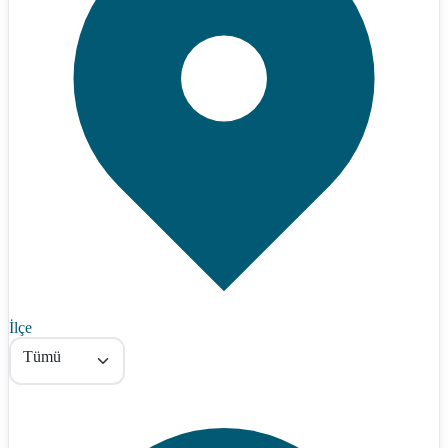
İlçe
Tümü