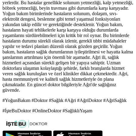
yerlerdir. Bu hastalar genellikle solunum yetmezliği, kalp yetmezliği,
böbrek yetmezliği, beyin travması gibi durumlarla karşı karşıyadır.
Yoğun bakım birimlerinde hastaların solunum, dolaşım, sıvı-
elektrolit dengesi, beslenme gibi temel yaşamsal fonksiyonları
yakından takip edilir ve gerektiğinde desteklenir. Yoğun bakım,
hastaların hayati tehlikelerle karşı karşıya olduğu durumlarda
yaşamlarını sürdürebilmeleri için kritik bir rol oynar. Bu birimlerde
hastaların durumu sürekli olarak izlenir, gerekli tıbbi müdahaleler
yapılır ve tedavi planları düzenli olarak gözden geçirilir. Yoğun
bakım, hastaların sağlık durumlarının iyileştirilmesi ve hayatta kalma
şanslarının artırılması için önemli bir aşamadır. Ağri ili, sağlık
hizmetleri açısından sürekli gelişen bir yapıya sahiptir. Uzman
doktorlara ulaşımın kolaylaştığı şehirde, farklı branşlarda hizmet
veren sağlık kuruluşları ve özel klinikler dikkat çekmektedir. Ağri,
hasta memnuniyeti ve kaliteli sağlık hizmetleriyle ön plana
çıkmaktadır. En güncel doktor bilgileriyle Ağri'de sağlığınız
güvende.
#YoğunBakım #Doktor #Sağlık #Ağri #AğriDoktor #AğriSağlık
#İşteBuDoktor #OnlineDoktor #SağlıklıYaşam