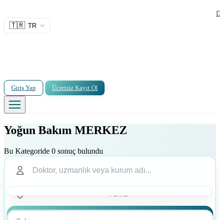
D
🇹🇷
TR
Giriş Yap
Ücretsiz Kayıt Ol
Yoğun Bakım MERKEZ
Bu Kategoride 0 sonuç bulundu
Ara
Ara