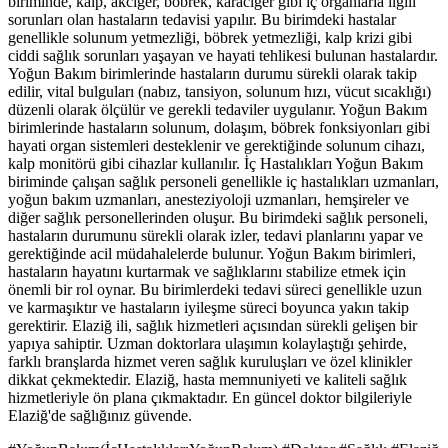
biriminde, kalp, akciğer, böbrek, karaciğer gibi iç organlarla ilgili
sorunları olan hastaların tedavisi yapılır. Bu birimdeki hastalar
genellikle solunum yetmezliği, böbrek yetmezliği, kalp krizi gibi
ciddi sağlık sorunları yaşayan ve hayati tehlikesi bulunan hastalardır.
Yoğun Bakım birimlerinde hastaların durumu sürekli olarak takip
edilir, vital bulguları (nabız, tansiyon, solunum hızı, vücut sıcaklığı)
düzenli olarak ölçülür ve gerekli tedaviler uygulanır. Yoğun Bakım
birimlerinde hastaların solunum, dolaşım, böbrek fonksiyonları gibi
hayati organ sistemleri desteklenir ve gerektiğinde solunum cihazı,
kalp monitörü gibi cihazlar kullanılır. İç Hastalıkları Yoğun Bakım
biriminde çalışan sağlık personeli genellikle iç hastalıkları uzmanları,
yoğun bakım uzmanları, anesteziyoloji uzmanları, hemşireler ve
diğer sağlık personellerinden oluşur. Bu birimdeki sağlık personeli,
hastaların durumunu sürekli olarak izler, tedavi planlarını yapar ve
gerektiğinde acil müdahalelerde bulunur. Yoğun Bakım birimleri,
hastaların hayatını kurtarmak ve sağlıklarını stabilize etmek için
önemli bir rol oynar. Bu birimlerdeki tedavi süreci genellikle uzun
ve karmaşıktır ve hastaların iyileşme süreci boyunca yakın takip
gerektirir. Elaziğ ili, sağlık hizmetleri açısından sürekli gelişen bir
yapıya sahiptir. Uzman doktorlara ulaşımın kolaylaştığı şehirde,
farklı branşlarda hizmet veren sağlık kuruluşları ve özel klinikler
dikkat çekmektedir. Elaziğ, hasta memnuniyeti ve kaliteli sağlık
hizmetleriyle ön plana çıkmaktadır. En güncel doktor bilgileriyle
Elaziğ'de sağlığınız güvende.