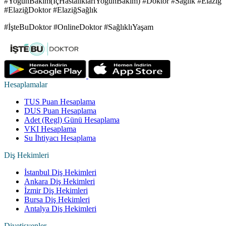
#YoğunBakım(İçHastalıklarıYoğunBakım) #Doktor #Sağlık #Elaziğ
#ElaziğDoktor #ElaziğSağlık
#İşteBuDoktor #OnlineDoktor #SağlıklıYaşam
Hesaplamalar
TUS Puan Hesaplama
DUS Puan Hesaplama
Adet (Regl) Günü Hesaplama
VKI Hesaplama
Su İhtiyacı Hesaplama
Diş Hekimleri
İstanbul Diş Hekimleri
Ankara Diş Hekimleri
İzmir Diş Hekimleri
Bursa Diş Hekimleri
Antalya Diş Hekimleri
Diyetisyenler