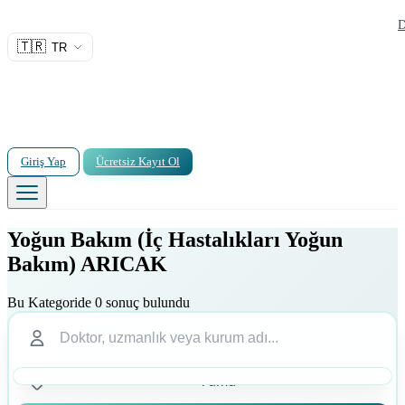
D
🇹🇷
TR
Giriş Yap
Ücretsiz Kayıt Ol
Yoğun Bakım (İç Hastalıkları Yoğun
Bakım) ARICAK
Bu Kategoride 0 sonuç bulundu