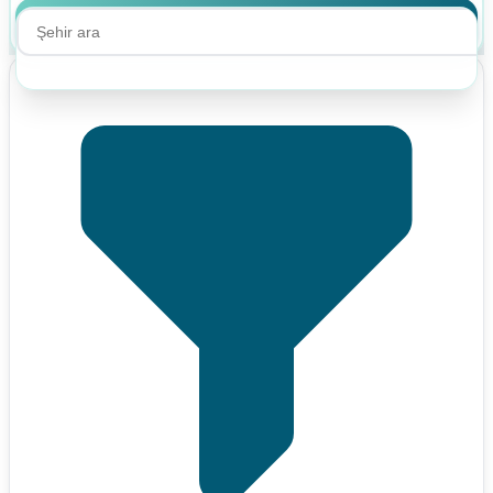
Ara
Ara