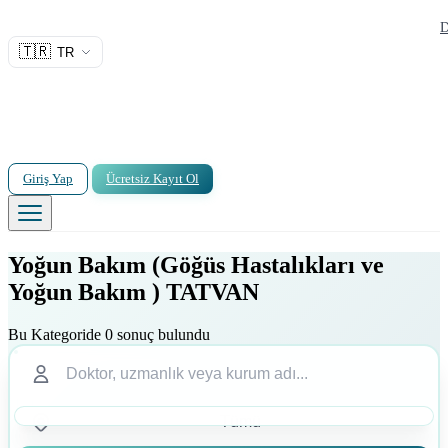
D
🇹🇷
TR
Giriş Yap
Ücretsiz Kayıt Ol
Yoğun Bakım (Göğüs Hastalıkları ve
Yoğun Bakım ) TATVAN
Bu Kategoride 0 sonuç bulundu