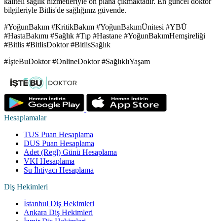
kaliteli sağlık hizmetleriyle ön plana çıkmaktadır. En güncel doktor
bilgileriyle Bitlis'de sağlığınız güvende.
#YoğunBakım #KritikBakım #YoğunBakımÜnitesi #YBÜ
#HastaBakımı #Sağlık #Tıp #Hastane #YoğunBakımHemşireliği
#Bitlis #BitlisDoktor #BitlisSağlık
#İşteBuDoktor #OnlineDoktor #SağlıklıYaşam
Hesaplamalar
TUS Puan Hesaplama
DUS Puan Hesaplama
Adet (Regl) Günü Hesaplama
VKI Hesaplama
Su İhtiyacı Hesaplama
Diş Hekimleri
İstanbul Diş Hekimleri
Ankara Diş Hekimleri