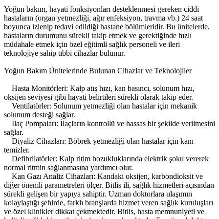
Yoğun bakım, hayati fonksiyonları desteklenmesi gereken ciddi
hastaların (organ yetmezliği, ağır enfeksiyon, travma vb.) 24 saat
boyunca izlenip tedavi edildiği hastane bölümleridir. Bu ünitelerde,
hastaların durumunu sürekli takip etmek ve gerektiğinde hızlı
müdahale etmek için özel eğitimli sağlık personeli ve ileri
teknolojiye sahip tıbbi cihazlar bulunur.
Yoğun Bakım Ünitelerinde Bulunan Cihazlar ve Teknolojiler
Hasta Monitörleri: Kalp atış hızı, kan basıncı, solunum hızı,
oksijen seviyesi gibi hayati belirtileri sürekli olarak takip eder.
Ventilatörler: Solunum yetmezliği olan hastalar için mekanik
solunum desteği sağlar.
İlaç Pompaları: İlaçların kontrollü ve hassas bir şekilde verilmesini
sağlar.
Diyaliz Cihazları: Böbrek yetmezliği olan hastalar için kanı
temizler.
Defibrilatörler: Kalp ritim bozukluklarında elektrik şoku vererek
normal ritmin sağlanmasına yardımcı olur.
Kan Gazı Analiz Cihazları: Kandaki oksijen, karbondioksit ve
diğer önemli parametreleri ölçer. Bitlis ili, sağlık hizmetleri açısından
sürekli gelişen bir yapıya sahiptir. Uzman doktorlara ulaşımın
kolaylaştığı şehirde, farklı branşlarda hizmet veren sağlık kuruluşları
ve özel klinikler dikkat çekmektedir. Bitlis, hasta memnuniyeti ve