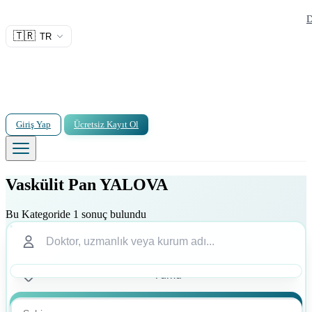
D
🇹🇷
TR
Giriş Yap
Ücretsiz Kayıt Ol
Vaskülit Pan YALOVA
Bu Kategoride 1 sonuç bulundu
Ara
Ara