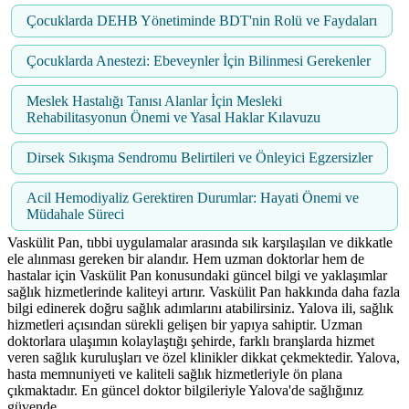
Çocuklarda DEHB Yönetiminde BDT'nin Rolü ve Faydaları
Çocuklarda Anestezi: Ebeveynler İçin Bilinmesi Gerekenler
Meslek Hastalığı Tanısı Alanlar İçin Mesleki
Rehabilitasyonun Önemi ve Yasal Haklar Kılavuzu
Dirsek Sıkışma Sendromu Belirtileri ve Önleyici Egzersizler
Acil Hemodiyaliz Gerektiren Durumlar: Hayati Önemi ve
Müdahale Süreci
Vaskülit Pan, tıbbi uygulamalar arasında sık karşılaşılan ve dikkatle
ele alınması gereken bir alandır. Hem uzman doktorlar hem de
hastalar için Vaskülit Pan konusundaki güncel bilgi ve yaklaşımlar
sağlık hizmetlerinde kaliteyi artırır. Vaskülit Pan hakkında daha fazla
bilgi edinerek doğru sağlık adımlarını atabilirsiniz. Yalova ili, sağlık
hizmetleri açısından sürekli gelişen bir yapıya sahiptir. Uzman
doktorlara ulaşımın kolaylaştığı şehirde, farklı branşlarda hizmet
veren sağlık kuruluşları ve özel klinikler dikkat çekmektedir. Yalova,
hasta memnuniyeti ve kaliteli sağlık hizmetleriyle ön plana
çıkmaktadır. En güncel doktor bilgileriyle Yalova'de sağlığınız
güvende.