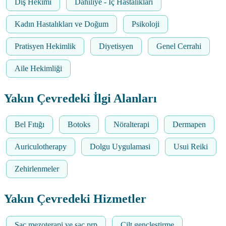
Diş Hekimi
Dahiliye - İç Hastalıkları
Kadın Hastalıkları ve Doğum
Psikoloji
Pratisyen Hekimlik
Diyetisyen
Genel Cerrahi
Aile Hekimliği
Yakın Çevredeki İlgi Alanları
Bel Fıtığı
Botoks
Nöralterapi
Dermapen
Auriculotherapy
Dolgu Uygulamasi
Usui Reiki
Zehirlenmeler
Yakın Çevredeki Hizmetler
Saç mezoterapi ve saç prp
Cilt gençleştirme