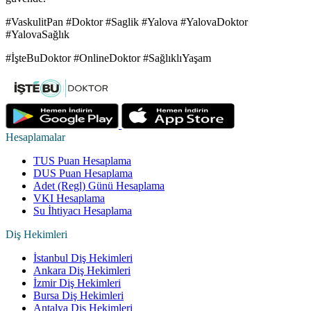
#VaskulitPan #Doktor #Saglik #Yalova #YalovaDoktor
#YalovaSağlık
#İşteBuDoktor #OnlineDoktor #SağlıklıYaşam
Hesaplamalar
TUS Puan Hesaplama
DUS Puan Hesaplama
Adet (Regl) Günü Hesaplama
VKI Hesaplama
Su İhtiyacı Hesaplama
Diş Hekimleri
İstanbul Diş Hekimleri
Ankara Diş Hekimleri
İzmir Diş Hekimleri
Bursa Diş Hekimleri
Antalya Diş Hekimleri