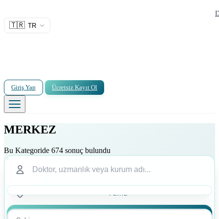
D
🇹🇷
TR
Giriş Yap
Ücretsiz Kayıt Ol
MERKEZ
Bu Kategoride 674 sonuç bulundu
Ara
Ara