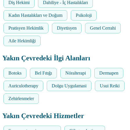
Diş Hekimi
Dahiliye - İç Hastalıkları
Kadın Hastalıkları ve Doğum
Psikoloji
Pratisyen Hekimlik
Diyetisyen
Genel Cerrahi
Aile Hekimliği
Yakın Çevredeki İlgi Alanları
Botoks
Bel Fıtığı
Nöralterapi
Dermapen
Auriculotherapy
Dolgu Uygulamasi
Usui Reiki
Zehirlenmeler
Yakın Çevredeki Hizmetler