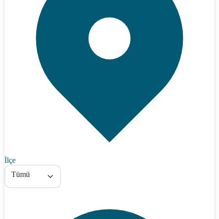
İlçe
Tümü