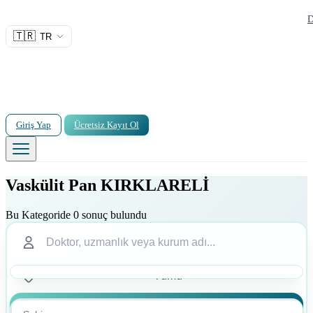
D
🇹🇷
TR
Giriş Yap
Ücretsiz Kayıt Ol
Vaskülit Pan KIRKLARELİ
Bu Kategoride 0 sonuç bulundu
Ara
Ara