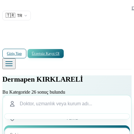
D
🇹🇷
TR
Giriş Yap
Ücretsiz Kayıt Ol
Dermapen KIRKLARELİ
Bu Kategoride 26 sonuç bulundu
Ara
Ara