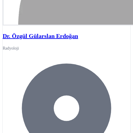
Dr. Özgül Gülarslan Erdoğan
Radyoloji