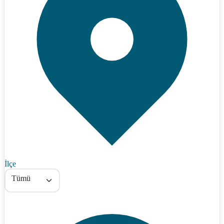
İlçe
Tümü