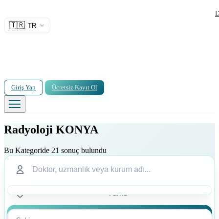
D
🇹🇷
TR
Giriş Yap
Ücretsiz Kayıt Ol
Radyoloji KONYA
Bu Kategoride 21 sonuç bulundu
Ara
Ara