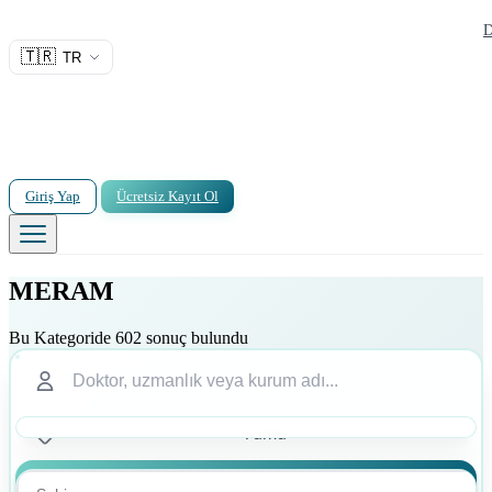
D
🇹🇷
TR
Giriş Yap
Ücretsiz Kayıt Ol
MERAM
Bu Kategoride 602 sonuç bulundu
Ara
Ara