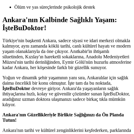
Ölüm ve yas süreçlerinde psikolojik destek
Ankara'nın Kalbinde Sağlıklı Yaşam:
İşteBuDoktor!
Türkiye'nin başkenti Ankara, sadece siyasi ve idari merkezi olmakla
kalmıyor, aynı zamanda köklü tarihi, canlı kültürel hayatı ve modern
yaşam olanaklarıyla da öne çıkıyor. Anıtkabir'in ihtişamlı
siluetinden, Kızılay'ın hareketli sokaklarına, Anadolu Medeniyetleri
Müzesi'nin tarihi derinliğinden, Eymir Gölü'nün huzurlu atmosferine
kadar Ankara, her köşesinde farklı bir güzellik sunuyor.
Yoğun ve dinamik şehir yaşamının yanı sıra, Ankaralılar için sağlık
daima öncelikli bir konu olmuştur. İşte tam da bu noktada,
İşteBuDoktor
devreye giriyor. Ankara'da yaşayanların sağlık
ihtiyaçlarına hızlı, kolay ve güvenilir çözümler sunan İşteBuDoktor,
aradığınız uzman doktora ulaşmanızı sadece birkaç tıkla mümkün
kılıyor.
Ankara'nın Güzellikleriyle Birlikte Sağlığınızı da Ön Planda
Tutun!
Ankara'nın tarihi ve kültürel zenginliklerini keşfederken, parklarında