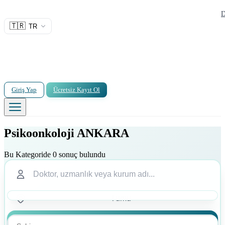
D
🇹🇷
TR
Giriş Yap
Ücretsiz Kayıt Ol
Psikoonkoloji ANKARA
Bu Kategoride 0 sonuç bulundu
Ara
Ara