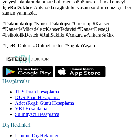
ve yeşil alanlarında huzur bulurken sağlığınızı da ihmal etmeyin.
İşteBuDoktor
, Ankara'da sağlıklı bir yaşam sürdürmeniz için her
zaman yanınızda.
#Psikoonkoloji #KanserPsikolojisi #Onkoloji #Kanser
#KanserleMücadele #KanserTedavisi #KanserDesteği
#PsikolojikDestek #RuhSağlığı #Ankara #AnkaraSağlık
#İşteBuDoktor #OnlineDoktor #SağlıklıYaşam
Hesaplamalar
TUS Puan Hesaplama
DUS Puan Hesaplama
Adet (Regl) Günü Hesaplama
VKI Hesaplama
Su İhtiyacı Hesaplama
Diş Hekimleri
İstanbul Diş Hekimleri