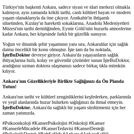
Türkiye'nin başkenti Ankara, sadece siyasi ve idari merkezi olmakla
kalmıyor, aynı zamanda köklü tarihi, canlı kültürel hayatı ve modern
yaşam olanaklarıyla da öne çıkıyor. Anıtkabir'in ihtişamlı
siluetinden, Kızılay'ın hareketli sokaklarına, Anadolu Medeniyetleri
Müzesi'nin tarihi derinliğinden, Eymir Gölü'nün huzurlu atmosferine
kadar Ankara, her köşesinde farklı bir güzellik sunuyor.
Yoğun ve dinamik şehir yaşamının yanı sıra, Ankaralılar için sağlık
daima öncelikli bir konu olmuştur. İşte tam da bu noktada,
İşteBuDoktor
devreye giriyor. Ankara'da yaşayanların sağlık
ihtiyaçlarına hızlı, kolay ve güvenilir çözümler sunan İşteBuDoktor,
aradığınız uzman doktora ulaşmanızı sadece birkaç tıkla mümkün
kılıyor.
Ankara'nın Güzellikleriyle Birlikte Sağlığınızı da Ön Planda
Tutun!
Ankara'nın tarihi ve kültürel zenginliklerini keşfederken, parklarında
ve yeşil alanlarında huzur bulurken sağlığınızı da ihmal etmeyin.
İşteBuDoktor
, Ankara'da sağlıklı bir yaşam sürdürmeniz için her
zaman yanınızda.
#Psikoonkoloji #KanserPsikolojisi #Onkoloji #Kanser
#KanserleMücadele #KanserTedavisi #KanserDesteği
#PsikolojikDestek #RuhSağlığı #Ankara #AnkaraSağlık