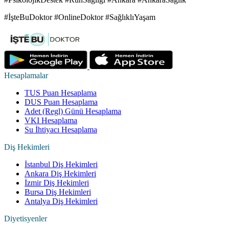
#İşteBuDoktor #OnlineDoktor #SağlıklıYaşam
Hesaplamalar
TUS Puan Hesaplama
DUS Puan Hesaplama
Adet (Regl) Günü Hesaplama
VKI Hesaplama
Su İhtiyacı Hesaplama
Diş Hekimleri
İstanbul Diş Hekimleri
Ankara Diş Hekimleri
İzmir Diş Hekimleri
Bursa Diş Hekimleri
Antalya Diş Hekimleri
Diyetisyenler