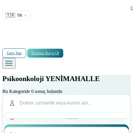
D
🇹🇷
TR
Giriş Yap
Ücretsiz Kayıt Ol
Psikoonkoloji YENİMAHALLE
Bu Kategoride 0 sonuç bulundu
Ara
Ara