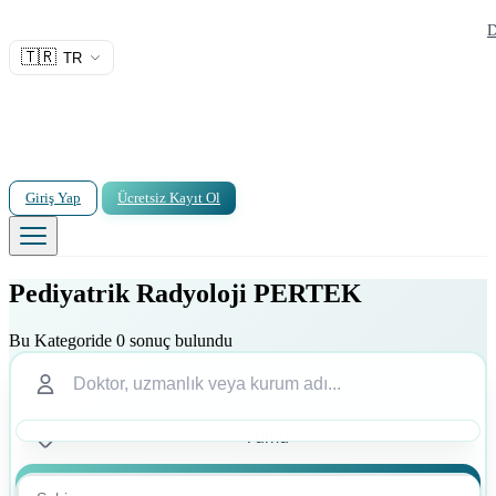
D
🇹🇷
TR
Giriş Yap
Ücretsiz Kayıt Ol
Pediyatrik Radyoloji PERTEK
Bu Kategoride 0 sonuç bulundu
Ara
Ara