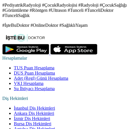
#PediyatrikRadyoloji #ÇocukRadyolojisi #Radyoloji #ÇocukSağlığı
#Görüntüleme #Röntgen #Ultrason #Tunceli #TunceliDoktor
#TunceliSağlık
#İşteBuDoktor #OnlineDoktor #SağlıklıYaşam
Hesaplamalar
TUS Puan Hesaplama
DUS Puan Hesaplama
Adet (Regl) Günü Hesaplama
VKI Hesaplama
Su İhtiyacı Hesaplama
Diş Hekimleri
İstanbul Diş Hekimleri
Ankara Diş Hekimleri
İzmir Diş Hekimleri
Bursa Diş Hekimleri
Antalya Diş Hekimleri