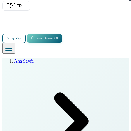
🇹🇷
TR
Giriş Yap
Ücretsiz Kayıt Ol
Ana Sayfa