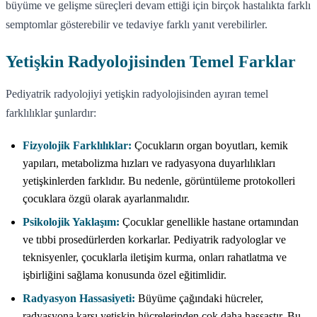
büyüme ve gelişme süreçleri devam ettiği için birçok hastalıkta farklı
semptomlar gösterebilir ve tedaviye farklı yanıt verebilirler.
Yetişkin Radyolojisinden Temel Farklar
Pediyatrik radyolojiyi yetişkin radyolojisinden ayıran temel
farklılıklar şunlardır:
Fizyolojik Farklılıklar:
Çocukların organ boyutları, kemik
yapıları, metabolizma hızları ve radyasyona duyarlılıkları
yetişkinlerden farklıdır. Bu nedenle, görüntüleme protokolleri
çocuklara özgü olarak ayarlanmalıdır.
Psikolojik Yaklaşım:
Çocuklar genellikle hastane ortamından
ve tıbbi prosedürlerden korkarlar. Pediyatrik radyologlar ve
teknisyenler, çocuklarla iletişim kurma, onları rahatlatma ve
işbirliğini sağlama konusunda özel eğitimlidir.
Radyasyon Hassasiyeti:
Büyüme çağındaki hücreler,
radyasyona karşı yetişkin hücrelerinden çok daha hassastır. Bu,