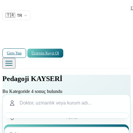
D
🇹🇷
TR
Giriş Yap
Ücretsiz Kayıt Ol
Pedagoji KAYSERİ
Bu Kategoride 4 sonuç bulundu
Ara
Ara