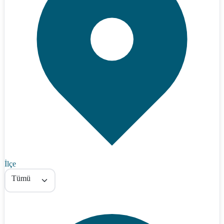
İlçe
Tümü