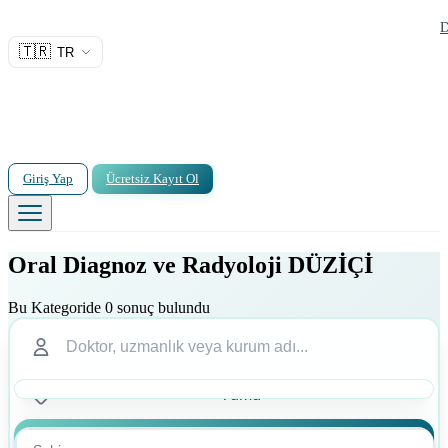
D
🇹🇷
TR
Giriş Yap
Ücretsiz Kayıt Ol
Oral Diagnoz ve Radyoloji DÜZİÇİ
Bu Kategoride 0 sonuç bulundu
Ara
Ara