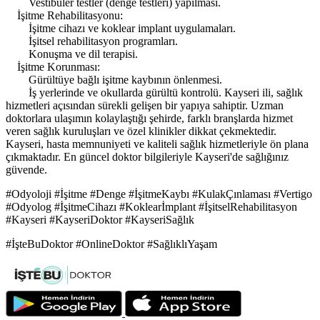
Vestibüler testler (denge testleri) yapılması.
İşitme Rehabilitasyonu:
İşitme cihazı ve koklear implant uygulamaları.
İşitsel rehabilitasyon programları.
Konuşma ve dil terapisi.
İşitme Korunması:
Gürültüye bağlı işitme kaybının önlenmesi.
İş yerlerinde ve okullarda gürültü kontrolü. Kayseri ili, sağlık
hizmetleri açısından sürekli gelişen bir yapıya sahiptir. Uzman
doktorlara ulaşımın kolaylaştığı şehirde, farklı branşlarda hizmet
veren sağlık kuruluşları ve özel klinikler dikkat çekmektedir.
Kayseri, hasta memnuniyeti ve kaliteli sağlık hizmetleriyle ön plana
çıkmaktadır. En güncel doktor bilgileriyle Kayseri'de sağlığınız
güvende.
#Odyoloji #İşitme #Denge #İşitmeKaybı #KulakÇınlaması #Vertigo
#Odyolog #İşitmeCihazı #Koklearİmplant #İşitselRehabilitasyon
#Kayseri #KayseriDoktor #KayseriSağlık
#İşteBuDoktor #OnlineDoktor #SağlıklıYaşam