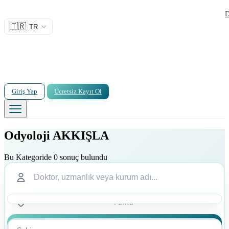
D
🇹🇷
TR
Giriş Yap
Ücretsiz Kayıt Ol
Odyoloji AKKIŞLA
Bu Kategoride 0 sonuç bulundu
Ara
Ara