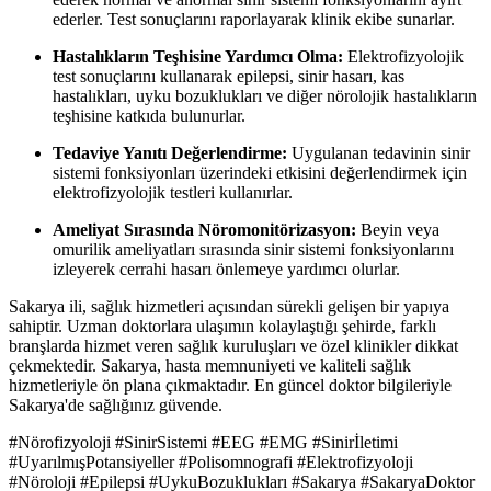
ederler. Test sonuçlarını raporlayarak klinik ekibe sunarlar.
Hastalıkların Teşhisine Yardımcı Olma:
Elektrofizyolojik
test sonuçlarını kullanarak epilepsi, sinir hasarı, kas
hastalıkları, uyku bozuklukları ve diğer nörolojik hastalıkların
teşhisine katkıda bulunurlar.
Tedaviye Yanıtı Değerlendirme:
Uygulanan tedavinin sinir
sistemi fonksiyonları üzerindeki etkisini değerlendirmek için
elektrofizyolojik testleri kullanırlar.
Ameliyat Sırasında Nöromonitörizasyon:
Beyin veya
omurilik ameliyatları sırasında sinir sistemi fonksiyonlarını
izleyerek cerrahi hasarı önlemeye yardımcı olurlar.
Sakarya ili, sağlık hizmetleri açısından sürekli gelişen bir yapıya
sahiptir. Uzman doktorlara ulaşımın kolaylaştığı şehirde, farklı
branşlarda hizmet veren sağlık kuruluşları ve özel klinikler dikkat
çekmektedir. Sakarya, hasta memnuniyeti ve kaliteli sağlık
hizmetleriyle ön plana çıkmaktadır. En güncel doktor bilgileriyle
Sakarya'de sağlığınız güvende.
#Nörofizyoloji #SinirSistemi #EEG #EMG #Sinirİletimi
#UyarılmışPotansiyeller #Polisomnografi #Elektrofizyoloji
#Nöroloji #Epilepsi #UykuBozuklukları #Sakarya #SakaryaDoktor