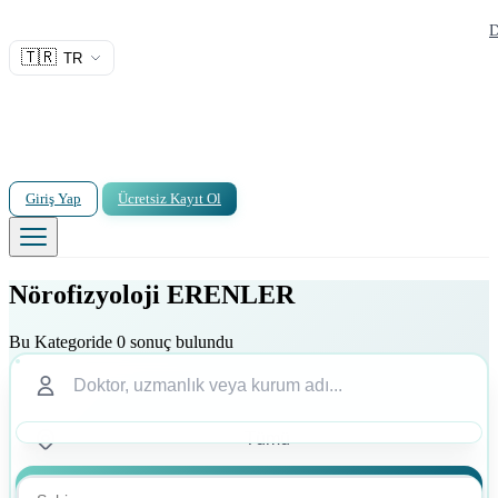
D
🇹🇷
TR
Giriş Yap
Ücretsiz Kayıt Ol
Nörofizyoloji ERENLER
Bu Kategoride 0 sonuç bulundu
Ara
Ara