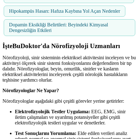
Hipokampüs Hasarı: Hafıza Kaybına Yol Açan Nedenler
Dopamin Eksikliği Belirtileri: Beyindeki Kimyasal
Dengesizliğin Etkileri
İşteBuDoktor'da Nörofizyoloji Uzmanları
Nörofizyoloji, sinir sisteminin elektriksel aktivitesini inceleyen ve bu
aktiviteyi ölçerek sinir sistemi fonksiyonlarını değerlendiren bir tıp
dalıdır. Nörofizyologlar, beyin, omurilik, sinirler ve kasların
elektriksel aktivitelerini inceleyerek çeşitli nörolojik hastalıkların
teşhisine yardımcı olurlar.
Nörofizyologlar Ne Yapar?
Nörofizyologlar aşağıdaki gibi çeşitli görevler yerine getirirler:
Elektrofizyolojik Testler Uygulama:
EEG, EMG, sinir
iletim çalışmaları ve uyarılmış potansiyeller gibi çeşitli
elektrofizyolojik testleri uygular ve denetlerler.
Test Sonuçlarını Yorumlama:
Elde edilen verileri analiz
ederek normal ve anormal sinir sistemi fonksiyonlarını ayırt