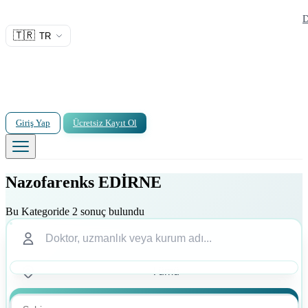
D
🇹🇷
TR
Giriş Yap
Ücretsiz Kayıt Ol
Nazofarenks EDİRNE
Bu Kategoride 2 sonuç bulundu
Ara
Ara