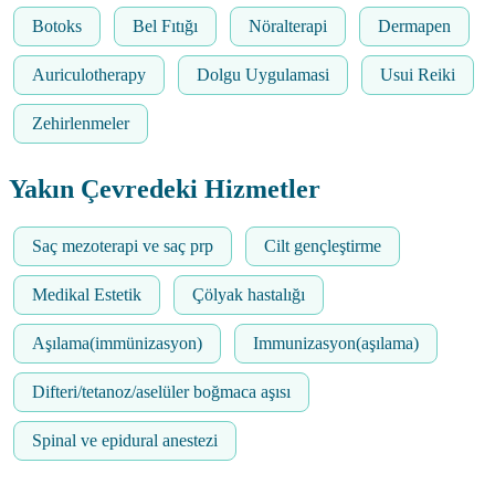
Botoks
Bel Fıtığı
Nöralterapi
Dermapen
Auriculotherapy
Dolgu Uygulamasi
Usui Reiki
Zehirlenmeler
Yakın Çevredeki Hizmetler
Saç mezoterapi ve saç prp
Cilt gençleştirme
Medikal Estetik
Çölyak hastalığı
Aşılama(immünizasyon)
Immunizasyon(aşılama)
Difteri/tetanoz/aselüler boğmaca aşısı
Spinal ve epidural anestezi